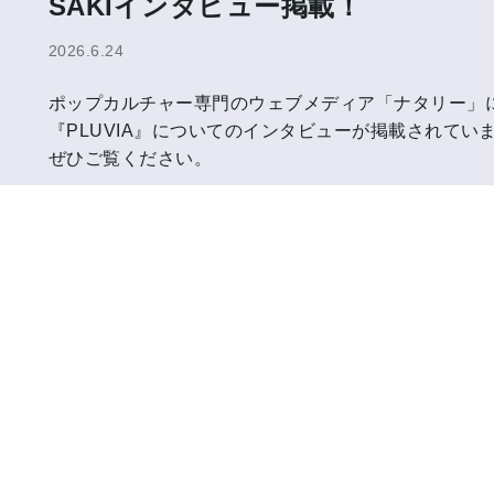
SAKIインタビュー掲載！
2026.6.24
ポップカルチャー専門のウェブメディア「ナタリー」に
『PLUVIA』についてのインタビューが掲載されてい
ぜひご覧ください。
【媒体名】ナタリー
【掲載URL】
ファンクラブ新規入会受付中
聖飢魔IIへのリスペクトからエレキギタ
Mary's BloodやNEMOPHILAなどで
たギタリストSAKIが、6月24日にソロ
natalie.mu
ー1stアルバム「PLUVIA」をリリースし
会員限定コンテンツを楽しもう
ご入会はこちら
音楽情報サイト「BARKS」にSAK