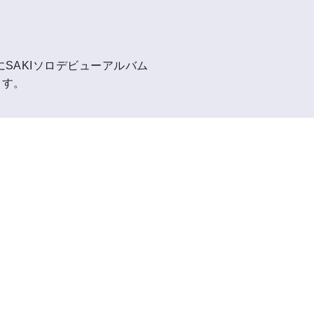
SAKIソロデビューアルバム
ます。
！
ーを手にし、
存在感を放ってき
としてのメジャ
た。
Iインタビュー掲載！