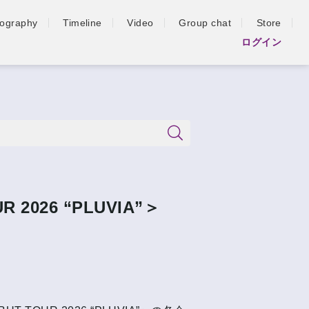
iography
Timeline
Video
Group chat
Store
ログイン
R 2026 “PLUVIA”＞