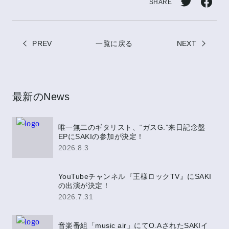
SHARE
Twitt
Face
erで
book
PREV
一覧に戻る
シェ
NEXT
でシ
ア
ェア
最新のNews
唯一無二のギタリスト、“ガスG.”来日記念盤
EPにSAKIの参加が決定！
2026.8.3
YouTubeチャンネル『王様ロックTV』にSAKI
の出演が決定！
2026.7.31
音楽番組「music air」にてO.AされたSAKIイ