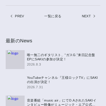
Twitt
Face
erで
book
PREV
一覧に戻る
シェ
NEXT
でシ
ア
ェア
最新のNews
唯一無二のギタリスト、“ガスG.”来日記念盤
EPにSAKIの参加が決定！
2026.8.3
YouTubeチャンネル『王様ロックTV』にSAKI
の出演が決定！
2026.7.31
音楽番組「music air」にてO.AされたSAKIイ
ンタビュー映像がミュージック・エア公式