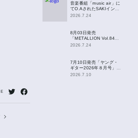
音楽番組「music air」に
てO.AされたSAKIインタ
ビュー映像がミュージッ
2026.7.24
ク・エア公式YouTubeに
て公開決定！
8月03日発売
「METALLION Vol.84」
にて、SAKI表紙巻頭掲
2026.7.24
載！
7月10日発売「ヤング・
ギター2026年８月号」に
SAKIアンケート掲載！
2026.7.10
RE
Twitt
Face
erで
book
T
シェ
でシ
ア
ェア