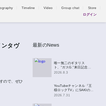
iography
Timeline
Video
Group chat
Store
ログイン
新インタヴ
最新のNews
唯一無二のギタリス
ト、“ガスG.”来日記念盤
EPにSAKIの参加が決定！
2026.8.3
すので、ぜひ
YouTubeチャンネル『王
様ロックTV』にSAKIの出
演が決定！
2026.7.31