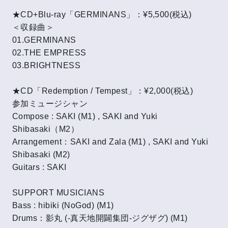
★CD+Blu-ray「GERMINANS」：¥5,500(税込)
＜収録曲＞
01.GERMINANS
02.THE EMPRESS
03.BRIGHTNESS
★CD「Redemption / Tempest」：¥2,000(税込)
参加ミュージシャン
Compose : SAKI (M1) , SAKI and Yuki
Shibasaki（M2）
Arrangement：SAKI and Zala (M1) , SAKI and Yuki
Shibasaki (M2)
Guitars : SAKI
SUPPORT MUSICIANS
Bass : hibiki (NoGod) (M1)
Drums：影丸 (-真天地開闢集団-ジグザグ) (M1)