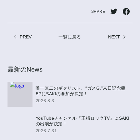
SHARE
Twitt
Face
erで
book
PREV
一覧に戻る
シェ
NEXT
でシ
ア
ェア
最新のNews
唯一無二のギタリスト、“ガスG.”来日記念盤
EPにSAKIの参加が決定！
2026.8.3
YouTubeチャンネル『王様ロックTV』にSAKI
の出演が決定！
2026.7.31