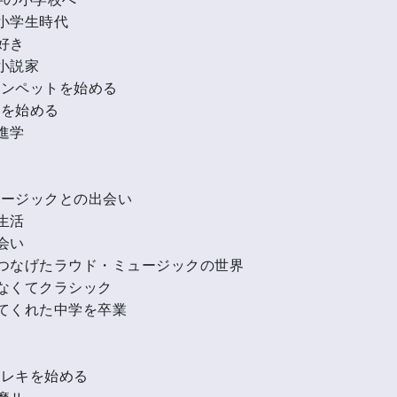
小学生時代
好き
小説家
トランペットを始める
碁を始める
進学
ュージックとの出会い
生活
会い
つなげたラウド・ミュージックの世界
なくてクラシック
てくれた中学を卒業
エレキを始める