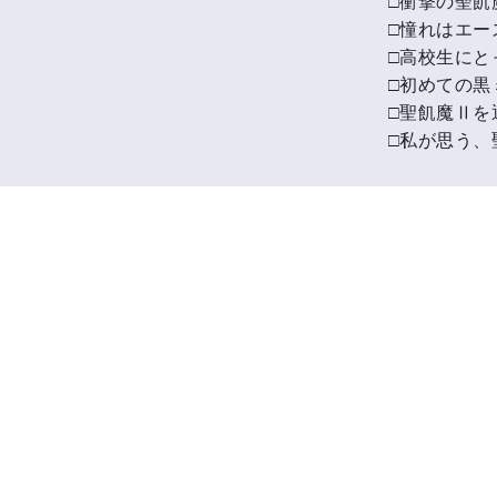
□衝撃の聖飢
□憧れはエー
□高校生にと
□初めての黒
□聖飢魔Ⅱを
□私が思う、
Chapter_5
ギタリストS
□中学校との
□文系受験組
□ついにエレ
□“バンドの
□大学受験に
Chapter_6
大学生活と
□花の女子大