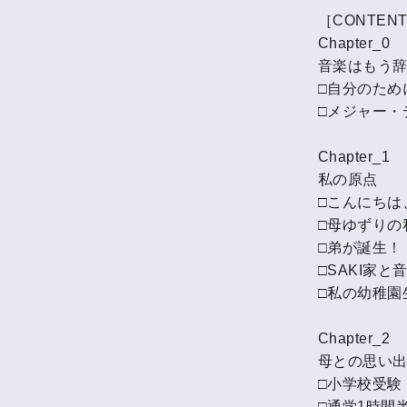
［CONTEN
Chapter_0
音楽はもう
□自分のため
□メジャー・
Chapter_1
私の原点
□こんにちは
□母ゆずりの
□弟が誕生！
□SAKI家と
□私の幼稚園
Chapter_2
母との思い
□小学校受験
□通学1時間