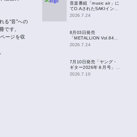
音楽番組「music air」に
てO.AされたSAKIインタ
ビュー映像がミュージッ
2026.7.24
ク・エア公式YouTubeに
る“音”への
て公開決定！
冊です。
8月03日発売
4ページを収
「METALLION Vol.84」
にて、SAKI表紙巻頭掲
2026.7.24
載！
。
7月10日発売「ヤング・
ギター2026年８月号」に
SAKIアンケート掲載！
2026.7.10