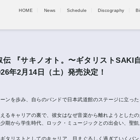
HOME
News
Schedule
Discography
B
自叙伝 『サキノオト。〜ギタリストSAKI
026年2月14日（土）発売決定！
シーンを歩み、自らのバンドで日本武道館のステージに立った
見えるキャリアの裏で、彼女はなぜ音楽から離れようとしたの
幼少期から学生時代、ロック・ミュージックとの出会い、聖飢
・ギタリストとしてのキャリア、目まぐるしく過ぎていくバン