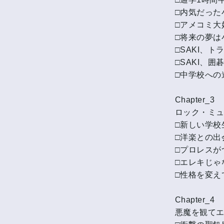
□内気だった
□アメコミ大
□将来の夢は
□SAKI、
□SAKI、囲
□中学校への
Chapter_3
ロック・ミ
□新しい学校
□洋楽との出
□プロレスが
□エレキじゃ
□性格を変え
Chapter_4
悪魔を観て