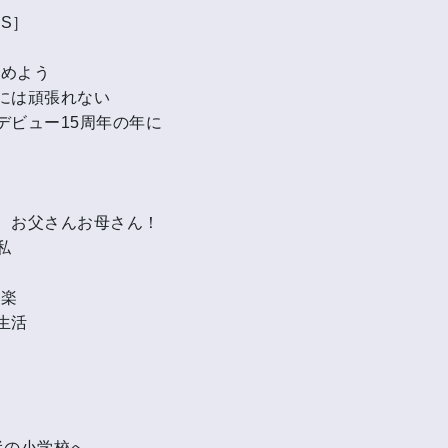
TS］
辞めよう
には頑張れない
デビュー15周年の年に
、お父さんお母さん！
私
音楽
生活
出
半の小学校へ