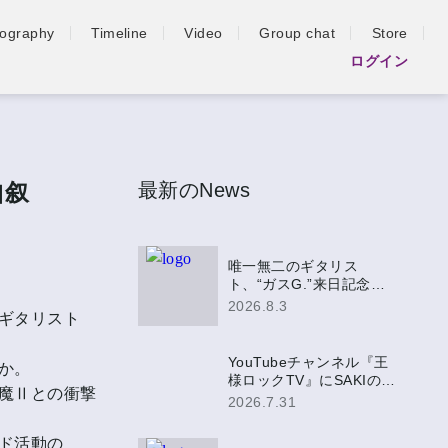
iography
Timeline
Video
Group chat
Store
ログイン
自叙
最新のNews
唯一無二のギタリス
ト、“ガスG.”来日記念盤
EPにSAKIの参加が決定！
2026.8.3
ギタリスト
YouTubeチャンネル『王
か。
様ロックTV』にSAKIの出
魔Ⅱとの衝撃
演が決定！
2026.7.31
ド活動の