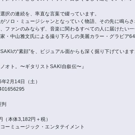
と選択の連続を、率直な言葉で綴っています。
がソロ・ミュージシャンとなっていく物語、その先に鳴らされ
た、ファンのみならず、音楽に関わるすべての人に届けたい一
家・中山雅文氏による撮り下ろしの美麗カラー・グラビア6
SAKIの“素顔”を、ビジュアル面からも深く掘り下げています
ノオト。〜ギタリストSAKI自叙伝〜』
6年2月14日（土）
401656295
型判
0円（本体3,182円＋税）
ンコーミュージック・エンタテイメント