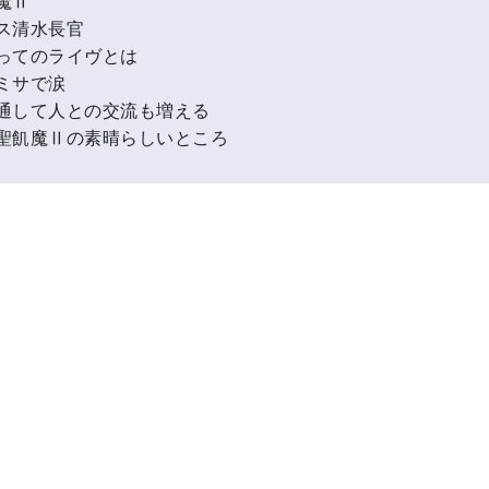
魔Ⅱ
ス清水長官
ってのライヴとは
ミサで涙
通して人との交流も増える
聖飢魔Ⅱの素晴らしいところ
AKI、誕生！
違い
ファンクラブ新規入会受付中
キ・ギター・デビュー！
華舞台”文化祭！
向けて
会員限定コンテンツを楽しもう
プロ活動の両立
ご入会はこちら
生！？