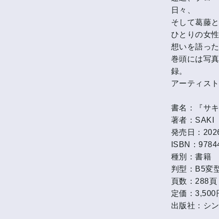
日々、
そして葛藤
ひとりの女性
想いを語っ
巻頭には写真
録。
アーティスト
書名：『サキ
著者：SAKI
発売日：202
ISBN：9784
種別：書籍
判型：B5変
頁数：288頁
定価：3,50
出版社：シ