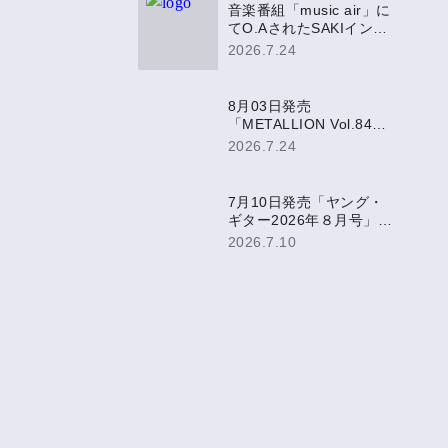
音楽番組「music air」に
てO.AされたSAKIインタ
ビュー映像がミュージッ
2026.7.24
ク・エア公式YouTubeに
て公開決定！
8月03日発売
「METALLION Vol.84」
にて、SAKI表紙巻頭掲
2026.7.24
載！
7月10日発売「ヤング・
ギター2026年８月号」に
SAKIアンケート掲載！
2026.7.10