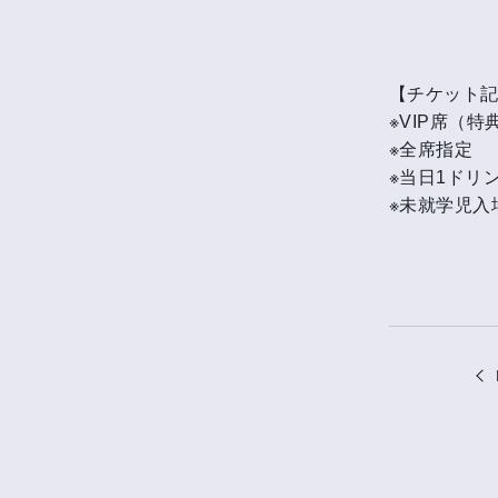
【チケット
※VIP席（
※全席指定
※当日1ドリ
※未就学児入