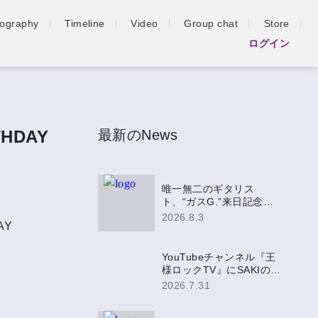
iography
Timeline
Video
Group chat
Store
ログイン
THDAY
最新のNews
唯一無二のギタリス
ト、“ガスG.”来日記念盤
EPにSAKIの参加が決定！
2026.8.3
AY
YouTubeチャンネル『王
様ロックTV』にSAKIの出
演が決定！
2026.7.31