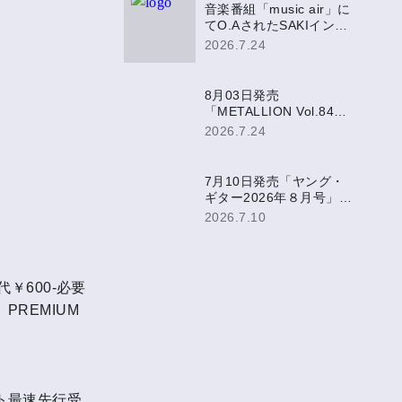
音楽番組「music air」に
てO.AされたSAKIインタ
ビュー映像がミュージッ
2026.7.24
ク・エア公式YouTubeに
て公開決定！
8月03日発売
「METALLION Vol.84」
にて、SAKI表紙巻頭掲
2026.7.24
載！
7月10日発売「ヤング・
ギター2026年８月号」に
SAKIアンケート掲載！
2026.7.10
代￥600-必要
」PREMIUM
ケット最速先行受