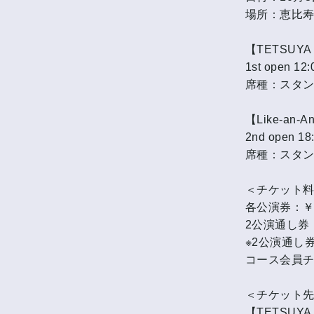
場所：恵比寿The
【TETSUYA＆T
1st open 12:0
席種：スタ
【Like-an-A
2nd open 18:3
席種：スタ
＜チケット
各公演券：￥11
2公演通し券：
※2公演通し券(
コース会員
＜チケット
【TETSUYA