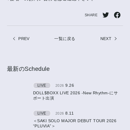
SHARE
Twitt
Face
erで
book
PREV
一覧に戻る
シェ
NEXT
でシ
ア
ェア
最新のSchedule
9.26
LIVE
2026
DOLL$BOXX LIVE 2026 -New Rhythm-にサ
ポート出演
8.11
LIVE
2026
＜SAKI SOLO MAJOR DEBUT TOUR 2026
“PLUVIA”＞